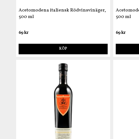
Acetomodena italiensk Rödvinsvinäger,
Acetomoden
500 ml
500 ml
69 kr
69 kr
KÖP