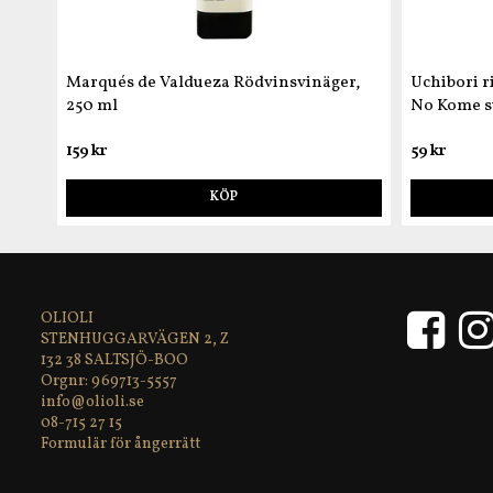
Marqués de Valdueza Rödvinsvinäger,
Uchibori r
250 ml
No Kome s
159 kr
59 kr
KÖP
OLIOLI
STENHUGGARVÄGEN 2, Z
132 38 SALTSJÖ-BOO
969713-5557
info@olioli.se
08-715 27 15
Formulär för ångerrätt