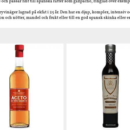
e och passar fint till spanska rätter som gazpacho, ringlad över exemp
yvinäger lagrad på ekfat i 25 år. Den har en djup, komplex, intensiv o
n och nötter, mandel och frukt eller till en god spansk skinka eller e