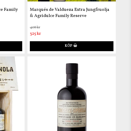
ce Family
Marqués de Valdueza Extra Jungfruolja
& Agridulce Family Reserve
408 kr
325 kr
KÖP