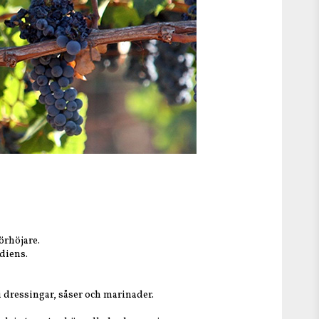
örhöjare.
ediens.
i dressingar, såser och marinader.