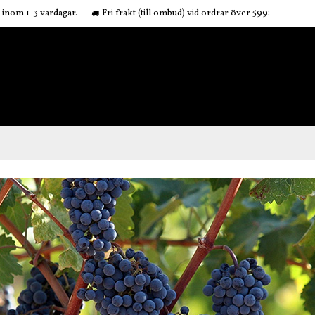
r inom 1-3 vardagar.
Fri frakt (till ombud) vid ordrar över 599:-