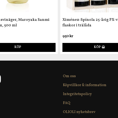
isvinäger, Maroyaka Sanmi
Ximénez-Spínola 25-årig PX-vi
u, 500 ml
flaskor i trälåda
950 kr
KÖP
KÖP
Om oss
Köpvillkor & information
Integritetspolicy
FAQ
OLIOLI nyhetsbrev