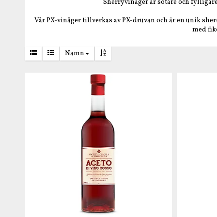
Sherryvinäger är sötare och fylligar
Vår PX-vinäger tillverkas av PX-druvan och är en unik sherr
med fiko
Namn