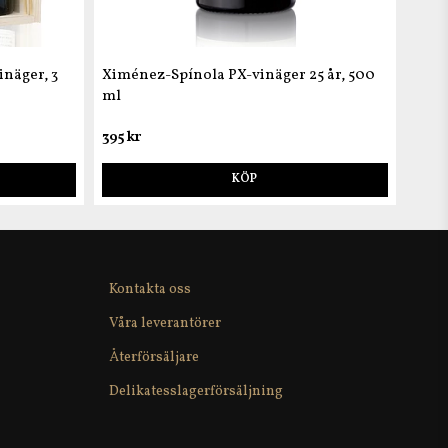
näger, 3
Ximénez-Spínola PX-vinäger 25 år, 500
ml
395 kr
KÖP
Kontakta oss
Våra leverantörer
Återförsäljare
Delikatesslagerförsäljning