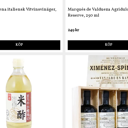
a italiensk Vitvinsvinäger,
Marqués de Valdueza Agridul
Reserve, 250 ml
249 kr
KÖP
KÖP