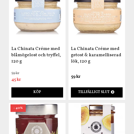
La Chinata Créme med
La Chinata Créme med
blåmögelost och tryffel,
getost & karamelliserad
120 g
lök, 120 g
59 kr
59 kr
45 kr
KÖP
TILLFÄLLIGT SLUT
- 40%