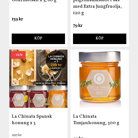
Gourmetsalt x 5, 60 g
pilgrimsmusslor i sås
med Extra Jungfruolja,
120 g
139 kr
79 kr
KÖP
KÖP
- 16%
La Chinata Spansk
La Chinata
honung x 3
Timjanhonung, 300 g
297 kr