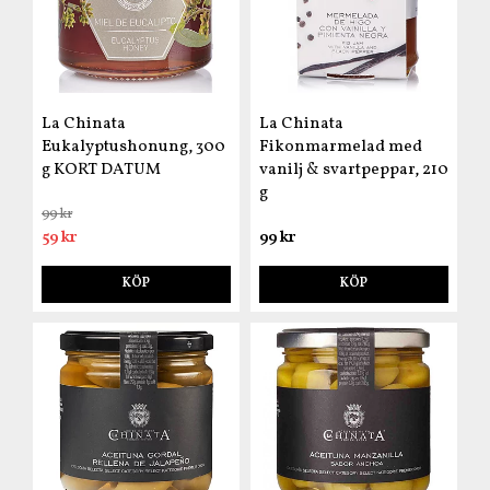
La Chinata
La Chinata
Eukalyptushonung, 300
Fikonmarmelad med
g KORT DATUM
vanilj & svartpeppar, 210
g
99 kr
59 kr
99 kr
KÖP
KÖP