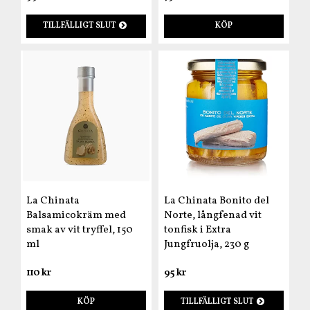
TILLFÄLLIGT SLUT
KÖP
La Chinata
La Chinata Bonito del
Balsamicokräm med
Norte, långfenad vit
smak av vit tryffel, 150
tonfisk i Extra
ml
Jungfruolja, 230 g
110 kr
95 kr
KÖP
TILLFÄLLIGT SLUT