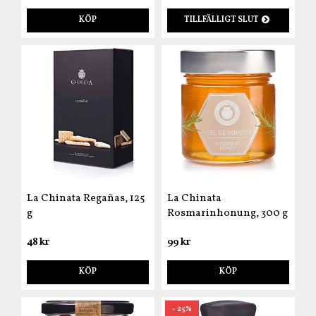
KÖP
TILLFÄLLIGT SLUT
La Chinata Regañas, 125
La Chinata
g
Rosmarinhonung, 300 g
48 kr
99 kr
KÖP
KÖP
- 25%