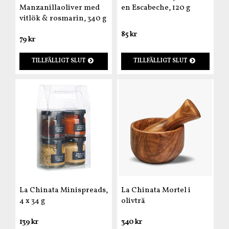
Manzanillaoliver med
en Escabeche, 120 g
vitlök & rosmarin, 340 g
85 kr
79 kr
TILLFÄLLIGT SLUT
TILLFÄLLIGT SLUT
La Chinata Minispreads,
La Chinata Mortel i
4 x 34 g
olivträ
139 kr
340 kr