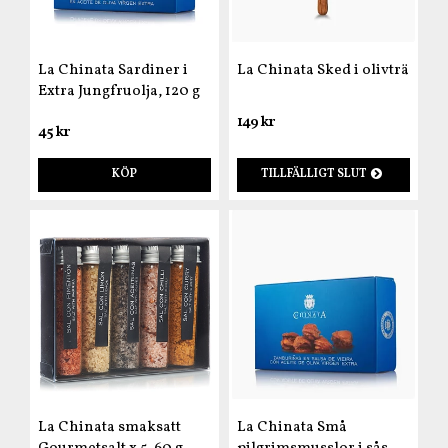
La Chinata Sardiner i
La Chinata Sked i olivträ
Extra Jungfruolja, 120 g
149 kr
45 kr
KÖP
TILLFÄLLIGT SLUT
La Chinata smaksatt
La Chinata Små