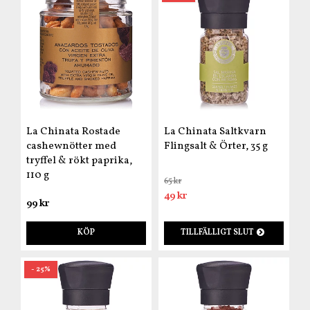
La Chinata Rostade
La Chinata Saltkvarn
cashewnötter med
Flingsalt & Örter, 35 g
tryffel & rökt paprika,
110 g
65 kr
49 kr
99 kr
KÖP
TILLFÄLLIGT SLUT
- 25%