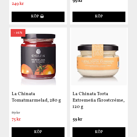
99 kr
249 kr
KÖP
KÖP
- 16%
La Chinata
La Chinata Torta
Tomatmarmelad, 280 g
Extremeña fårostcréme,
120 g
89 kr
75 kr
59 kr
KÖP
KÖP