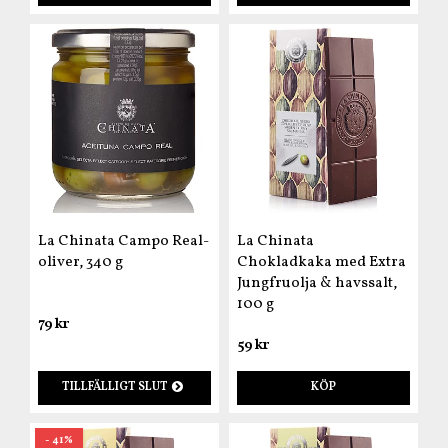
La Chinata Campo Real-
La Chinata
oliver, 340 g
Chokladkaka med Extra
Jungfruolja & havssalt,
100 g
79 kr
59 kr
TILLFÄLLIGT SLUT
KÖP
- 41%