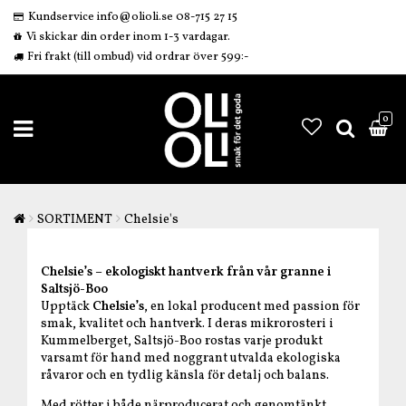
Kundservice info@olioli.se 08-715 27 15
Vi skickar din order inom 1-3 vardagar.
Fri frakt (till ombud) vid ordrar över 599:-
0
SORTIMENT
Chelsie's
Chelsie’s – ekologiskt hantverk från vår granne i
Saltsjö-Boo
Upptäck
Chelsie’s
, en lokal producent med passion för
smak, kvalitet och hantverk. I deras mikrorosteri i
Kummelberget, Saltsjö-Boo rostas varje produkt
varsamt för hand med noggrant utvalda ekologiska
råvaror och en tydlig känsla för detalj och balans.
Med rötter i både närproducerat och genomtänkt