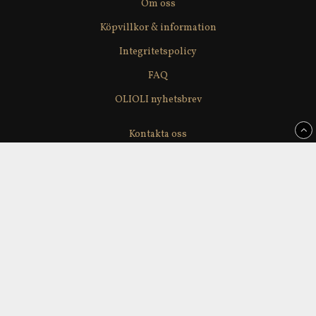
Om oss
Köpvillkor & information
Integritetspolicy
FAQ
OLIOLI nyhetsbrev
Kontakta oss
Våra leverantörer
Återförsäljare
Delikatesslagerförsäljning