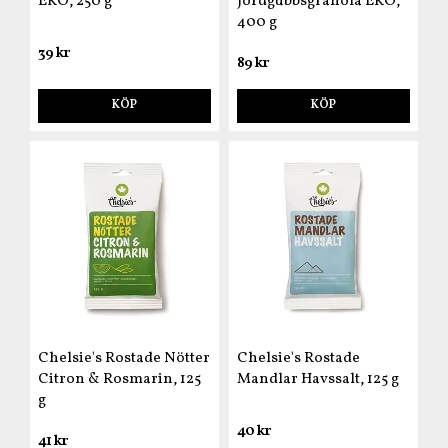
EKO, 250 g
Jordgubbsgranola EKO,
400 g
39 kr
89 kr
KÖP
KÖP
Chelsie's Rostade Nötter
Chelsie's Rostade
Citron & Rosmarin, 125
Mandlar Havssalt, 125 g
g
40 kr
41 kr