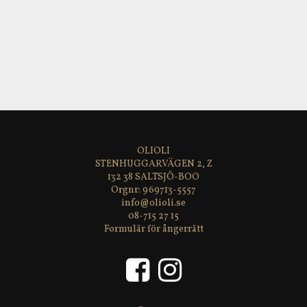
OLIOLI
STENHUGGARVÄGEN 2, Z
132 38 SALTSJÖ-BOO
969713-5557
info@olioli.se
08-715 27 15
Formulär för ångerrätt