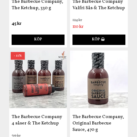
The Barbecue Company,
The Barbecue Company
The Ketchup, 330 g
Valfri Sås & The Ketchup
124 kr
45 kr
110 kr
KÖP
KÖP
- 11%
The Barbecue Company
The Barbecue Company,
4 såser & The Ketchup
Original Barbecue
Sauce, 470 g
371 kr