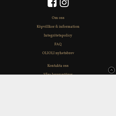
Om oss
Köpvillkor & information
Integritetspolicy
FAQ
OLIOLI nyhetsbrev
Kontakta oss
Våra leverantörer
Återförsäljare
Delikatesslagerförsäljning