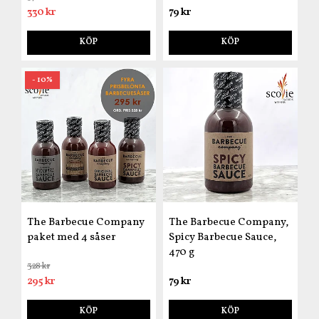
330 kr
79 kr
KÖP
KÖP
- 10%
The Barbecue Company
The Barbecue Company,
paket med 4 såser
Spicy Barbecue Sauce,
470 g
328 kr
295 kr
79 kr
KÖP
KÖP