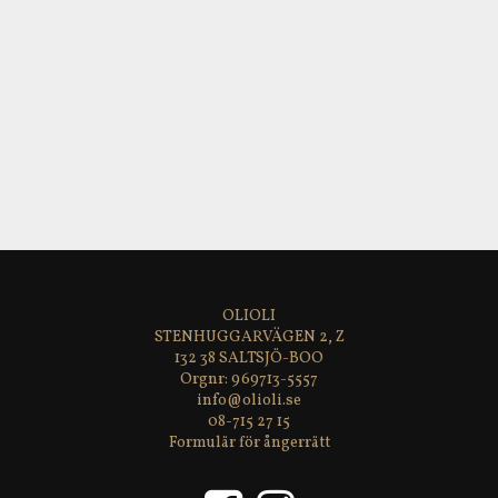
OLIOLI
STENHUGGARVÄGEN 2, Z
132 38 SALTSJÖ-BOO
969713-5557
info@olioli.se
08-715 27 15
Formulär för ångerrätt