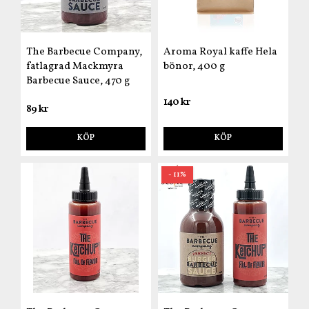
The Barbecue Company,
Aroma Royal kaffe Hela
fatlagrad Mackmyra
bönor, 400 g
Barbecue Sauce, 470 g
140 kr
89 kr
KÖP
KÖP
- 11%