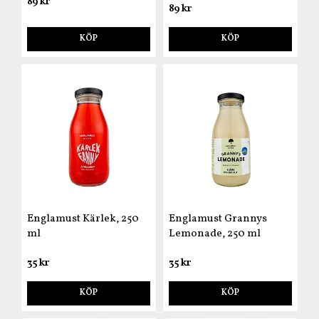
89 kr
89 kr
KÖP
KÖP
Englamust Kärlek, 250
Englamust Grannys
ml
Lemonade, 250 ml
35 kr
35 kr
KÖP
KÖP