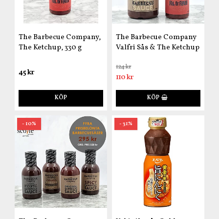
The Barbecue Company,
The Barbecue Company
The Ketchup, 330 g
Valfri Sås & The Ketchup
124 kr
45 kr
110 kr
KÖP
KÖP
- 10%
- 31%