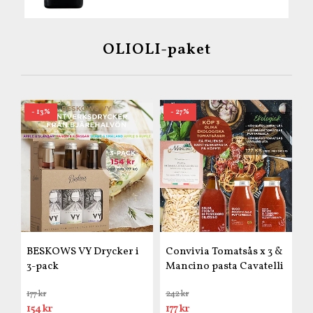
OLIOLI-paket
- 13%
- 27%
BESKOWS VY Drycker i
Convivia Tomatsås x 3 &
3-pack
Mancino pasta Cavatelli
177 kr
242 kr
154 kr
177 kr