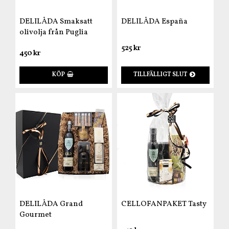
DELILÅDA Smaksatt
DELILÅDA España
olivolja från Puglia
525 kr
450 kr
KÖP
TILLFÄLLIGT SLUT
DELILÅDA Grand
CELLOFANPAKET Tasty
Gourmet