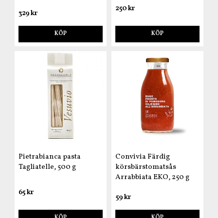
250 kr
329 kr
KÖP
KÖP
Pietrabianca pasta
Convivia Färdig
Tagliatelle, 500 g
körsbärstomatsås
Arrabbiata EKO, 250 g
65 kr
59 kr
KÖP
KÖP