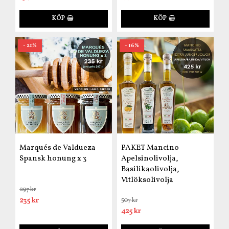
KÖP
KÖP
- 21%
- 16%
Marqués de Valdueza
PAKET Mancino
Spansk honung x 3
Apelsinolivolja,
Basilikaolivolja,
Vitlöksolivolja
297 kr
235 kr
507 kr
425 kr