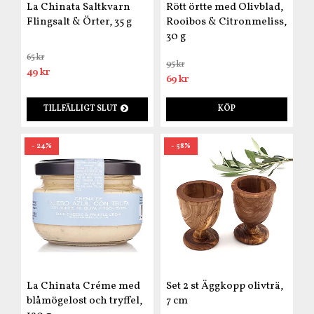
La Chinata Saltkvarn
Rött örtte med Olivblad,
Flingsalt & Örter, 35 g
Rooibos & Citronmeliss,
30 g
65 kr
95 kr
49 kr
69 kr
TILLFÄLLIGT SLUT
KÖP
- 24%
- 58%
La Chinata Créme med
Set 2 st Äggkopp olivträ,
blåmögelost och tryffel,
7 cm