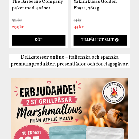
The Barbecue Company
Yakinikusås Golden
paket med 4 såser
Ebara, 360 g
328 kr
65 kr
295 kr
45 kr
KÖP
TILLFÄLLIGT SLUT
Delikatesser online – italienska och spanska
premiumprodukter, presentlådor och företagsgåvor.