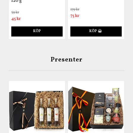
120 g
179 kr
59 kr
75 kr
45 kr
KÖP
KÖP
Presenter