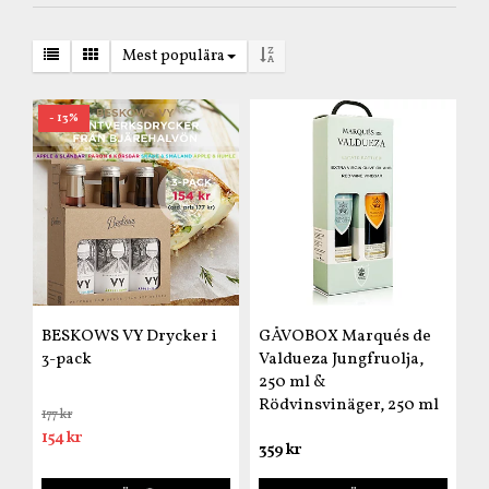
Mest populära
- 13%
BESKOWS VY Drycker i
GÅVOBOX Marqués de
3-pack
Valdueza Jungfruolja,
250 ml &
Rödvinsvinäger, 250 ml
177 kr
154 kr
359 kr