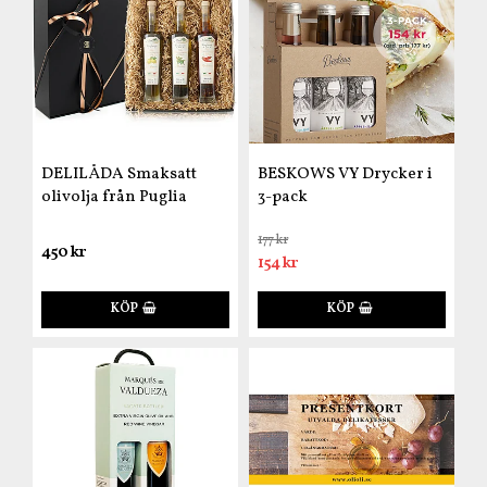
DELILÅDA Smaksatt
BESKOWS VY Drycker i
olivolja från Puglia
3-pack
177 kr
450 kr
154 kr
KÖP
KÖP