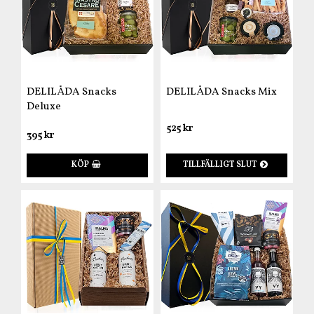
DELILÅDA Snacks
DELILÅDA Snacks Mix
Deluxe
525 kr
395 kr
KÖP
TILLFÄLLIGT SLUT