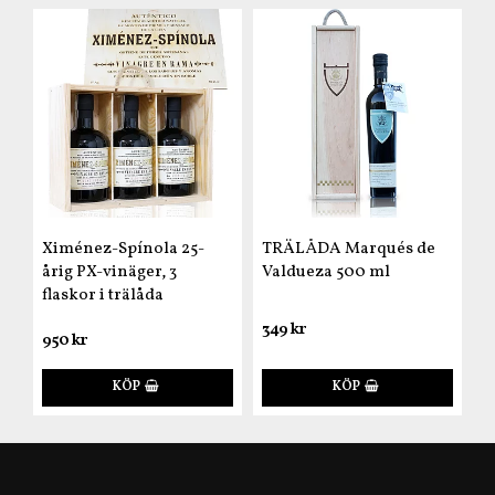
Ximénez-Spínola 25-
TRÄLÅDA Marqués de
årig PX-vinäger, 3
Valdueza 500 ml
flaskor i trälåda
349 kr
950 kr
KÖP
KÖP