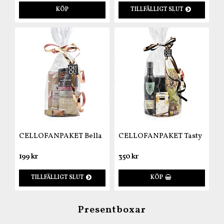
KÖP
TILLFÄLLIGT SLUT
CELLOFANPAKET Bella
CELLOFANPAKET Tasty
199 kr
350 kr
TILLFÄLLIGT SLUT
KÖP
Presentboxar