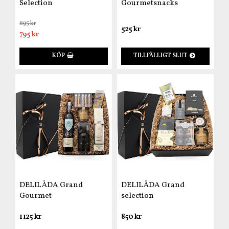
Selection
Gourmetsnacks
895 kr
525 kr
795 kr
KÖP
TILLFÄLLIGT SLUT
DELILÅDA Grand
DELILÅDA Grand
Gourmet
selection
1 125 kr
850 kr