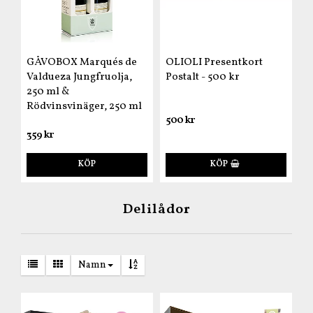
GÅVOBOX Marqués de
OLIOLI Presentkort
Valdueza Jungfruolja,
Postalt - 500 kr
250 ml &
Rödvinsvinäger, 250 ml
500 kr
359 kr
KÖP
KÖP
Delilådor
Namn