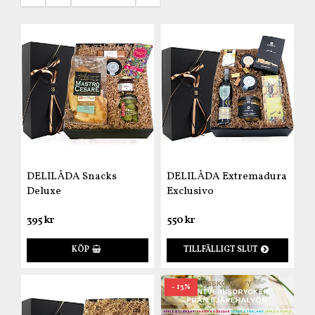
DELILÅDA Snacks
DELILÅDA Extremadura
Deluxe
Exclusivo
395 kr
550 kr
KÖP
TILLFÄLLIGT SLUT
- 13%