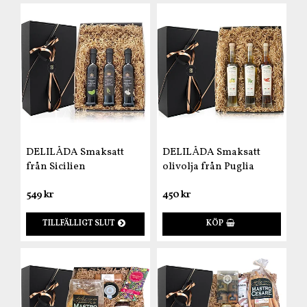
DELILÅDA Smaksatt
DELILÅDA Smaksatt
från Sicilien
olivolja från Puglia
549 kr
450 kr
TILLFÄLLIGT SLUT
KÖP