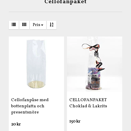
Cellofanpaket
Pris
Cellofanpåse med
CELLOFANPAKET
bottenplatta och
Choklad & Lakrits
presentsnöre
150 kr
20 kr