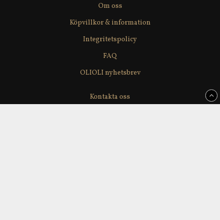
Om oss
Köpvillkor & information
Integritetspolicy
FAQ
OLIOLI nyhetsbrev
Kontakta oss
Våra leverantörer
Återförsäljare
Delikatesslagerförsäljning