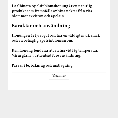
La Chinata Apelsinblomshonung
är en naturlig
produkt som framställs av bins nektar från vita
blommor av citron och apelsin
Karaktär och användning
Honungen är ljust gul och har en väldigt mjuk smak
och en behaglig apelsinblomsarom.
Ren honung tenderar att stelna vid låg temperatur.
Värm gärna i vattenbad före användning.
Passar i te, bakning och matlagning.
Produktfakta
Visa mer
Producent
: La Chinata
Ursprung
: Extremadura Spanien
Ingredienser
: 100% spansk honung av
apelsinblomsnektar.
Näringsdeklaration per 100 g
: Energi: 1421 kJ/335 kcal,
Fett: 0,5 g varav mättat fett: 0,1 g, Kolhydrater: 82,2 g
varav sockerarter: 70,8 g, Fibrer: 0,2 g, Protein: 0,3 g,