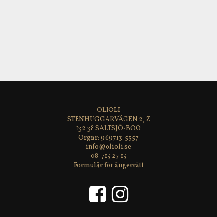
Salt: 0,1 g.
Nettovikt
: 300 g
Förvaring
: torrt och svalt, ej i direkt ljus.
OLIOLI
STENHUGGARVÄGEN 2, Z
132 38 SALTSJÖ-BOO
969713-5557
info@olioli.se
08-715 27 15
Formulär för ångerrätt