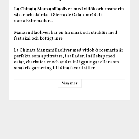
La Chinata Manzanillaoliver med vitlök och rosmarin
växer och skördas i Sierra de Gata-området i
norra Extremadura.
Manzanillaoliven har en fin smak och struktur med
fast skal och köttigt inre.
La Chinata Manzanillaoliver med vitlök & rosmarin är
perfekta som aptitretare, i sallader, i sällskap med
ostar, charkuterier och andra inläggningar eller som
smakrik garnering till dina favoriträtter.
Produktfakta
Visa mer
Producent
: La Chinata
Ursprung
: Spanien
Ingredienser
: Manzanillaoliver, vatten,
salt, smakförstärkare (E-621, E-635), surhetsreglerande
medel (E-270, E-330), konserveringsmedel (E-202, E-
211 (
sulfiter
)), antioxidant (E-300), vitlök (4,3%),
rosmarin (0,3%).
Näringsdeklaration per 100 g
: Energi: 759,8 kJ/184,8
kcal, Fett: 19 g varav mättat fett: 3,86 g, Kolhydrater: 0,5 g