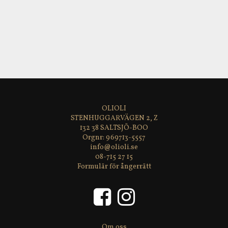
varav sockerarter: 0,5 g, Protein: 1,6 g, Salt: 3,28 g.
Nettovikt
: 340 g
Torr nettovikt
: 200 g
Förvaring
: svalt och torrt
Öppnad burk förvaras i kylskåp och konsumeras inom
7 dagar.
OLIOLI
STENHUGGARVÄGEN 2, Z
132 38 SALTSJÖ-BOO
969713-5557
info@olioli.se
08-715 27 15
Formulär för ångerrätt
Om oss