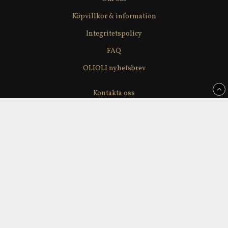
Köpvillkor & information
Integritetspolicy
FAQ
OLIOLI nyhetsbrev
Kontakta oss
Våra leverantörer
Återförsäljare
Delikatesslagerförsäljning