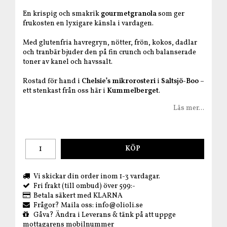
En krispig och smakrik
gourmetgranola
som ger
frukosten en lyxigare känsla i vardagen.
Med glutenfria havregryn, nötter, frön, kokos, dadlar
och tranbär bjuder den på fin crunch och balanserade
toner av kanel och havssalt.
Rostad för hand i
Chelsie’s mikrorosteri
i
Saltsjö-Boo
–
ett stenkast från oss här i
Kummelberget
.
Läs mer...
KÖP
Vi skickar din order inom 1-3 vardagar.
Fri frakt (till ombud) över 599:-
Betala säkert med KLARNA
Frågor? Maila oss: info@olioli.se
Gåva? Ändra i Leverans & tänk på att uppge
mottagarens mobilnummer