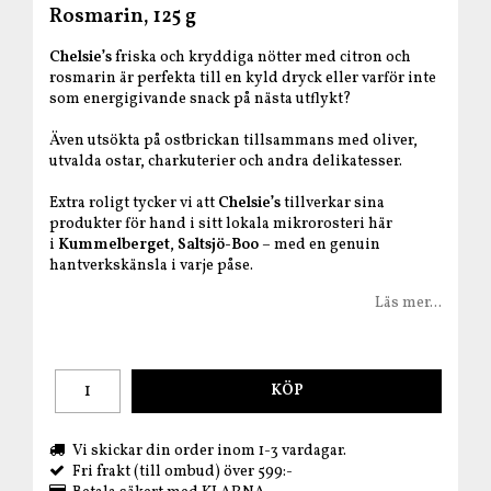
Rosmarin, 125 g
Chelsie’s
friska och kryddiga nötter med citron och
rosmarin är perfekta till en kyld dryck eller varför inte
som energigivande snack på nästa utflykt?
Även utsökta på ostbrickan tillsammans med oliver,
utvalda ostar, charkuterier och andra delikatesser.
Extra roligt tycker vi att
Chelsie’s
tillverkar sina
produkter för hand i sitt lokala mikrorosteri här
i
Kummelberget
,
Saltsjö-Boo
– med en genuin
hantverkskänsla i varje påse.
Läs mer...
KÖP
Vi skickar din order inom 1-3 vardagar.
Fri frakt (till ombud) över 599:-