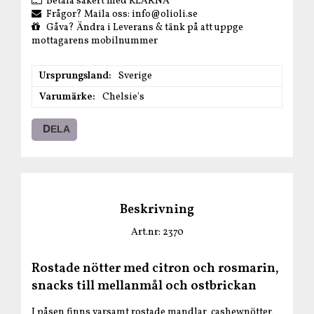
Betala säkert med KLARNA
Frågor? Maila oss: info@olioli.se
Gåva? Ändra i Leverans & tänk på att uppge
mottagarens mobilnummer
Ursprungsland
Sverige
Varumärke
Chelsie's
DELA
Beskrivning
Art.nr: 2370
Rostade nötter med citron och rosmarin,
snacks till mellanmål och ostbrickan
I påsen finns varsamt rostade mandlar, cashewnötter,