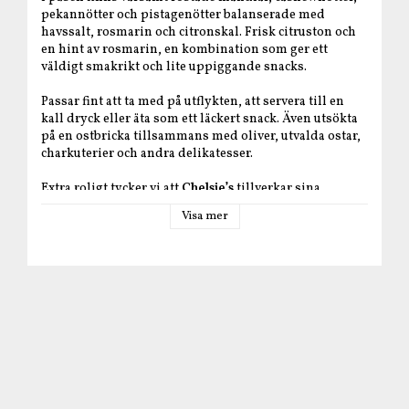
pekannötter och pistagenötter balanserade med
havssalt, rosmarin och citronskal. Frisk citruston och
en hint av rosmarin, en kombination som ger ett
väldigt smakrikt och lite uppiggande snacks.
Passar fint att ta med på utflykten, att servera till en
kall dryck eller äta som ett läckert snack. Även utsökta
på en ostbricka tillsammans med oliver, utvalda ostar,
charkuterier och andra delikatesser.
Extra roligt tycker vi att
Chelsie’s
tillverkar sina
produkter för hand i sitt lokala mikrorosteri här
Visa mer
i
Kummelberget
,
Saltsjö-Boo
– med en genuin
hantverkskänsla i varje påse.
Shelsie's resa från Kanada till Saltsjö-Boo
När
Chelsie
flyttade till Sverige från Kanada tog hon
med sig sin passion för hemlagad och hälsosam mat.
På det lilla mikrorosteriet i Saltsjö-Boo i Nacka utanför
Stockholm började hon sin resa, och där rostas alla
Chelsie's produkter än idag för hand, plåt för plåt.