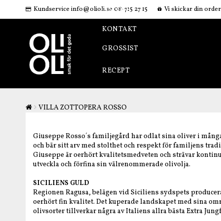
Kundservice info@olioli.se 08-715 27 15
Vi skickar din orde
OM OSS
KONTAKT
GROSSIST
RECEPT
VILLA ZOTTOPERA ROSSO
Giuseppe Rosso´s familjegård har odlat sina oliver i mång
och bär sitt arv med stolthet och respekt för familjens tradi
Giuseppe är oerhört kvalitetsmedveten och strävar kontinue
utveckla och förfina sin välrenommerade olivolja.
SICILIENS GULD
Regionen Ragusa, belägen vid Siciliens sydspets producera
oerhört fin kvalitet. Det kuperade landskapet med sina o
olivsorter tillverkar några av Italiens allra bästa Extra Jung