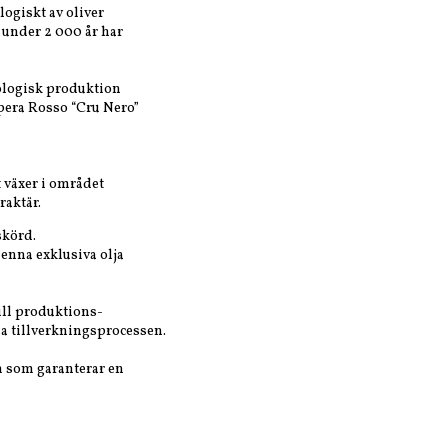
ogiskt av oliver
under 2 000 år har
kologisk produktion
opera Rosso “Cru Nero”
 växer i området
raktär.
skörd.
denna exklusiva olja
ill produktions-
la tillverkningsprocessen.
 som garanterar en