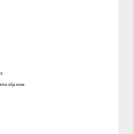
r.
usiva olja som