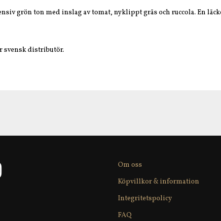
ntensiv grön ton med inslag av tomat, nyklippt gräs och ruccola. En läc
r svensk distributör.
Om oss
Köpvillkor & information
Integritetspolicy
FAQ