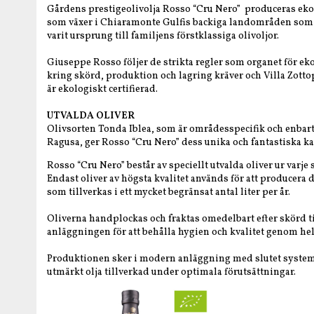
Gårdens prestigeolivolja Rosso “Cru Nero” produceras ekol
som växer i Chiaramonte Gulfis backiga landområden som 
varit ursprung till familjens förstklassiga olivoljor.
Giuseppe Rosso följer de strikta regler som organet för e
kring skörd, produktion och lagring kräver och Villa Zott
är ekologiskt certifierad.
UTVALDA OLIVER
Olivsorten Tonda Iblea, som är områdesspecifik och enbart
Ragusa, ger Rosso “Cru Nero” dess unika och fantastiska ka
Rosso “Cru Nero” består av speciellt utvalda oliver ur varje 
Endast oliver av högsta kvalitet används för att producera 
som tillverkas i ett mycket begränsat antal liter per år.
Oliverna handplockas och fraktas omedelbart efter skörd t
anläggningen för att behålla hygien och kvalitet genom he
Produktionen sker i modern anläggning med slutet system
utmärkt olja tillverkad under optimala förutsättningar.