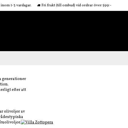
r inom 1-3 vardagar.
Fri frakt (till ombud) vid ordrar över 599:-
a generationer
tion.
rligt efter att
r olivoljor av
mrådestypiska
fruolivoljor.