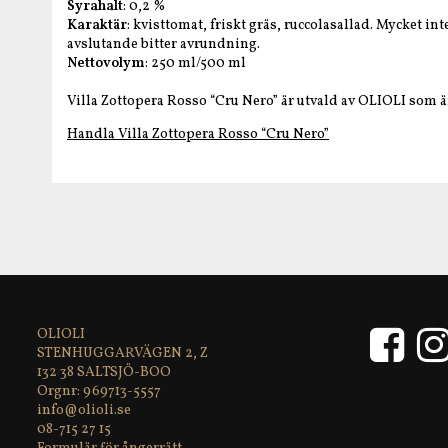
Syrahalt
: 0,2 %
Karaktär
: kvisttomat, friskt gräs, ruccolasallad. Mycket i
avslutande bitter avrundning.
Nettovolym
: 250 ml/500 ml
Villa Zottopera Rosso “Cru Nero” är utvald av OLIOLI som ä
Handla Villa Zottopera Rosso “Cru Nero”
OLIOLI
STENHUGGARVÄGEN 2, Z
132 38 SALTSJÖ-BOO
969713-5557
info@olioli.se
08-715 27 15