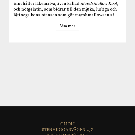
innehåller läkemalva, även kallad
Marsh Mallow Root
,
och nötgelatin, som bidrar till den mjuka, luftiga och
lätt sega konsistensen som gör marshmallowsen så
härliga att äta – och perfekta att grilla.
Visa mer
Nötgelatin kommer från kollagen och kan enkelt
beskrivas som kollagen i en annan, bearbetad form. I
marshmallows används det för att ge struktur, stadga
och den klassiskt fluffiga konsistensen. Detta gelatin
kommer från kor som betar på naturliga betsmarker
året om.
Om våra marshmallows
Ateljé Malvas marshmallows
tillverkas för hand med
fokus på färskhet, smak och perfekt konsistens. Därför
sätts ett relativt
kort minst hållbar till-datum
, endast
cirka 8 veckor från tillverkning. Under denna period
kan producenten garantera den mjuka, fluffiga och
stunsiga kvalitet som gör marshmallowsen så
uppskattade. Efter angivet datum är produkten
fortfarande fullt ätbar, men konsistensen kan bli
OLIOLI
fastare och smaken förändras något.
STENHUGGARVÄGEN 2, Z