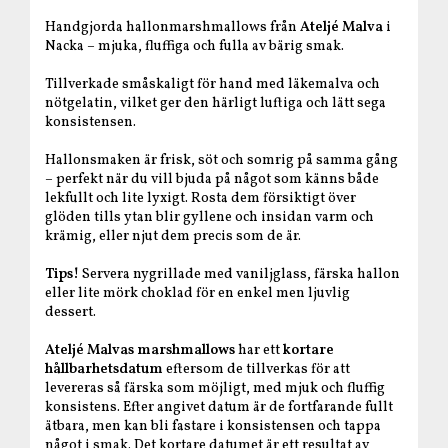
Handgjorda hallonmarshmallows från
Ateljé Malva
i
Nacka – mjuka, fluffiga och fulla av bärig smak.
Tillverkade småskaligt för hand med läkemalva och
nötgelatin, vilket ger den härligt luftiga och lätt sega
konsistensen.
Hallonsmaken är frisk, söt och somrig på samma gång
– perfekt när du vill bjuda på något som känns både
lekfullt och lite lyxigt. Rosta dem försiktigt över
glöden tills ytan blir gyllene och insidan varm och
krämig, eller njut dem precis som de är.
Tips!
Servera nygrillade med vaniljglass, färska hallon
eller lite mörk choklad för en enkel men ljuvlig
dessert.
Ateljé Malvas marshmallows
har ett
kortare
hållbarhetsdatum
eftersom de tillverkas för att
levereras så färska som möjligt, med mjuk och fluffig
konsistens. Efter angivet datum är de fortfarande fullt
ätbara, men kan bli fastare i konsistensen och tappa
något i smak. Det kortare datumet är ett resultat av