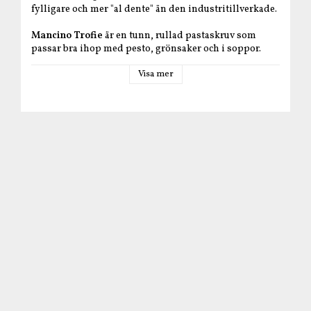
fylligare och mer "al dente" än den industritillverkade.
Mancino Trofie
är en tunn, rullad pastaskruv som
passar bra ihop med pesto, grönsaker och i soppor.
Produktfakta
Visa mer
Producent
: Mancino
Ursprung
: Puglia, Italien
Ingredienser
:
durumvete
, vatten
Näringsvärde per 100 g
: Energi: 1495 kJ/353 Kcal Fett:
1,9 g varav mättat fett: 0,6 g Kolhydrater: 71,5 g varav
sockerarter: 3,6 g Fibrer: 2,2 g Protein: 11,3 g Salt: 0,01 g.
Innehåller
gluten
.
Kan innehålla spår av
soja
.
Nettovikt
: 500 g
Koktid
: ca 15 minuter
Förvaring
: svalt, torrt och mörkt