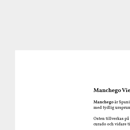
Manchego Viej
Manchego
är Spani
med tydlig ursprun
Osten tillverkas på
curado och vidare t