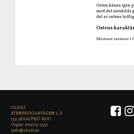
Osten känns igen på
med det särskilda 
del av ostens tydlig
Ostens karaktä
Skorpan varierar i fä
till dess karaktäris
gulaktig i de längre
Smaken är fyllig oc
utvecklas även en l
En mångsidig ost so
del av en generös a
Kraftfull, nötig och
Produktinforma
OLIOLI
STENHUGGARVÄGEN 2, Z
Tillverkare
: La Cu
132 38 SALTSJÖ-BOO
Ursprung
: Castill
969713-5557
Ingredienser
: pas
info@olioli.se