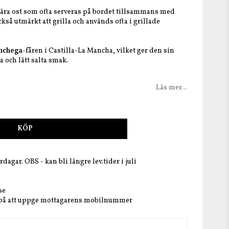
ära ost som ofta serveras på bordet tillsammans med
ckså utmärkt att grilla och används ofta i grillade
nchega
-fåren i Castilla-La Mancha, vilket ger den sin
a och lätt salta smak.
Läs mer...
KÖP
dagar. OBS - kan bli längre lev.tider i juli
se
 på att uppge mottagarens mobilnummer