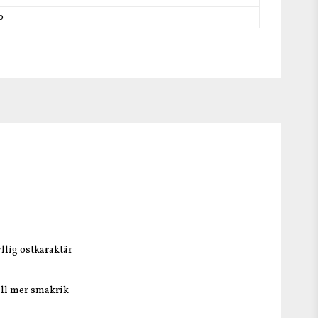
o
llig ostkaraktär
till mer smakrik