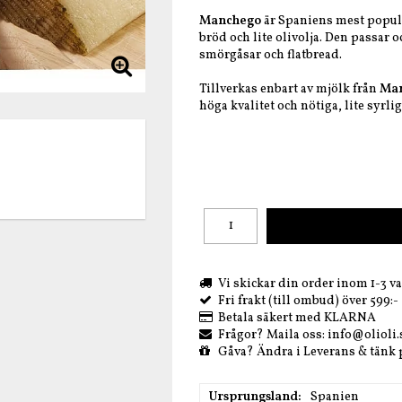
Manchego
är Spaniens mest popul
bröd och lite olivolja. Den passar o
smörgåsar och flatbread.
Tillverkas enbart av mjölk f
rån
Ma
höga kvalitet och nötiga, lite syrlig
Vi skickar din order inom 1-3 var
Fri frakt (till ombud) över 599:-
Betala säkert med KLARNA
Frågor? Maila oss: info@olioli.
Gåva? Ändra i Leverans & tänk
Ursprungsland
Spanien