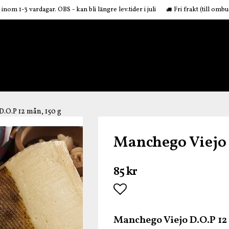
inom 1-3 vardagar. OBS - kan bli längre lev.tider i juli
Fri frakt (till omb
.O.P 12 mån, 150 g
Manchego Viejo 
85 kr
Lägg till i favoritlis
Manchego Viejo D.O.P 12