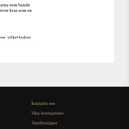
rmarna som bands
 lever kvar som en
ngen, vilket bidrar
re ostarna till mer
e varianter
unna skivor som en
Kontakta oss
Våra leverantörer
Återförsäljare
ölksyrakultur och