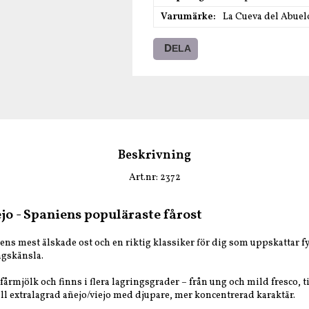
Varumärke
La Cueva del Abuel
DELA
Beskrivning
Art.nr: 2372
o - Spaniens populäraste fårost
ens mest älskade ost och en riktig klassiker för dig som uppskattar fy
gskänsla.
 fårmjölk och finns i flera lagringsgrader – från ung och mild fresco, 
ill extralagrad añejo/viejo med djupare, mer koncentrerad karaktär.