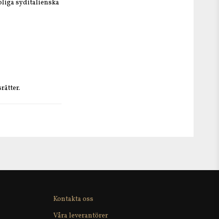
oliga syditalienska
rätter.
drater: 0 g varav
Kontakta oss
Våra leverantörer