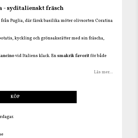
tan
 - syditalienskt fräsch
e
från Puglia, där färsk basilika möter olivsorten Coratina
potatis, kyckling och grönsaksrätter med sin fräscha,
ancino
vid Italiens klack. En
smakrik favorit
för både
Läs mer...
KÖP
ardagar.
se