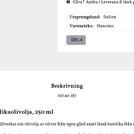
Gåva? Ändra i Leverans & tänk
Ursprungsland
Italien
Varumärke
Mancino
DELA
Beskrivning
Art.nr: 187
ikaolivolja, 250 ml
llverkar sin olivolja av oliver från egen gård samt färsk basilika från