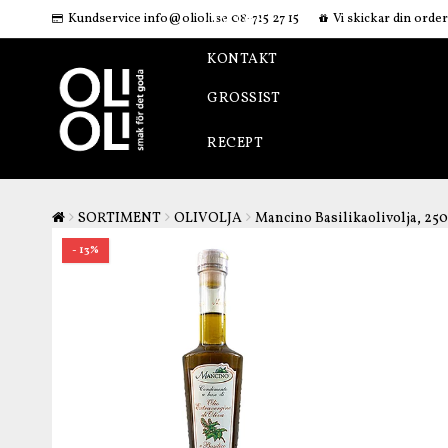
Kundservice info@olioli.se 08-715 27 15
Vi skickar din orde
OM OSS
KONTAKT
GROSSIST
RECEPT
SORTIMENT
OLIVOLJA
Mancino Basilikaolivolja, 25
- 13%