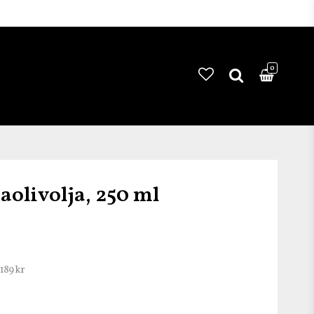
0
aolivolja, 250 ml
189 kr