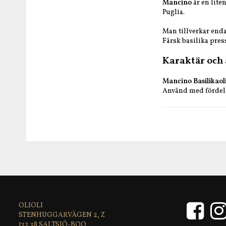
Mancino
är en lite
Puglia.
Man tillverkar endas
Färsk basilika pre
Karaktär och
Mancino
Basilikaol
Använd med fördel t
Produktfakta
Ursprung
: Puglia, I
Producent
: Mancin
Olivsorter
: Coratin
Ingredienser
: Cora
Näringsvärde per 
sockerarter: 0 g Prot
Syrahalt
: 0,3%
Skördeperiod
: No
OLIOLI
Skörd
: 2024
STENHUGGARVÄGEN 2, Z
Nettovolym
: 250 m
132 38 SALTSJÖ-BOO