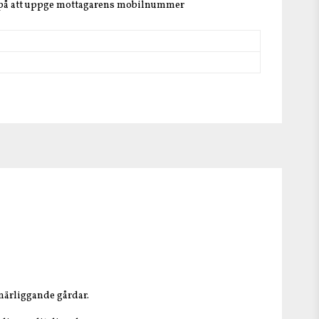
 på att uppge mottagarens mobilnummer
 närliggande gårdar.