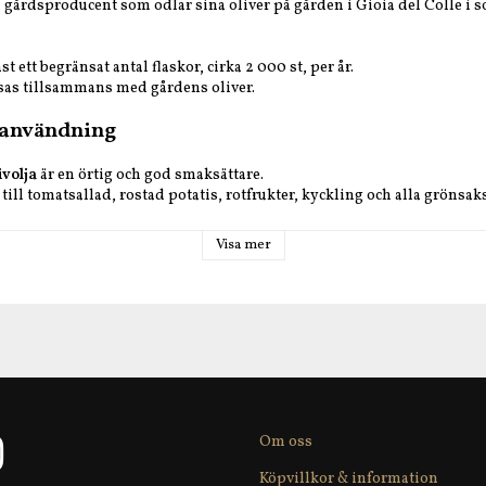
n gårdsproducent som odlar sina oliver på gården i Gioia del Colle i s
t ett begränsat antal flaskor, cirka 2 000 st, per år.
ssas tillsammans med gårdens oliver.
 användning
ivolja
är en örtig och god smaksättare.
ill tomatsallad, rostad potatis, rotfrukter, kyckling och alla grönsaks
Visa mer
talien
o
a
tinaoliver, basilika.
100 ml
: Energi: 3446 kJ/824 Kcal Fett: 91,6 g varav mättat fett: 13 g Kolhy
ein: 0 g Salt: 0 g.
vember
Om oss
l
Köpvillkor & information