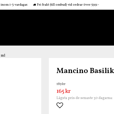
r inom 1-3 vardagar.
Fri frakt (till ombud) vid ordrar över 599:-
0 ml
Mancino Basilik
189 kr
165 kr
Lägsta pris de senaste 30 dagarna