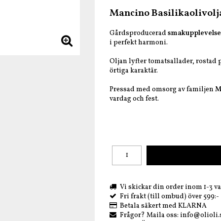
Lägg till i favoritlis
Mancino Basilikaolivolja
Gårdsproducerad
smakupplevels
i perfekt harmoni.
Oljan lyfter tomatsallader, rostad 
örtiga karaktär.
Pressad med omsorg av familjen
M
vardag och fest.
Vi skickar din order inom 1-3 v
Fri frakt (till ombud) över 599:-
Betala säkert med KLARNA
Frågor? Maila oss: info@olioli.