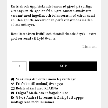
En frisk och uppfriskande lemonad gjord på syrliga
Granny Smith-äpplen från Bjäre. Musten smaksätts
varsamt med ingefära och balanseras med citron samt
en liten gnutta socker för en perfekt harmoni mellan
sötma och syra.
Resultatet är en livfull och törstsläckande dryck – extra
god serverad väl kyld över is.
Läs mer...
KÖP
Vi skickar din order inom 1-3 vardagar.
Fri frakt (till ombud) över 599:-
Betala säkert med KLARNA
Frågor? Maila oss: info@olioli.se
Gåva? Ändra i Leverans & tänk på att uppge
mottagarens mobilnummer