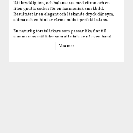
lätt kryddig ton, och balanseras med citron och en
liten gnutta socker för en harmonisk smakbild.
Resultatet är en elegant och läskande dryck där syra,
sötma och en hint av värme möts i perfekt balans.
En naturlig törstsläckare som passar lika fint till
sommarens måltider som att njuta av på egen hand –
gärna väl kyld och serverad över is.
Visa mer
Om produkten
Ursprung
: Sverige
Tillverkare
: Bjärebygdens Musteri AB
Ingredienser
: äppelmust* (82%), vatten* (15%),
ingefära (2%), citron (1%), socker*, citronsyra.
* råvara från Sverige.
Näringsvärde per 100 ml
: Energi: 201 kJ / 47 kcal, Fett:
<0,1 g – varav mättat fett: 0 g, Kolhydrater: 11,8 g varav
sockerarter: 11,8 g, Protein: <0,3 g Salt: <0,0 g
Nettovolym
: 250 ml
Förvaring
: Öppnad flaska förvaras i kyl.