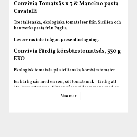
Convivia Tomatsås x 3 & Mancino pasta
Cavatelli
Tre italienska, ekologiska tomatsåser från Sicilien och
hantverkspasta från Puglia.
Levereras inte i någon presentinslagning.
Convivia Färdig körsbärstomatsås, 330 g
EKO
Ekologisk tomatsås på sicilianska körsbärstomater
En härlig sås med en ren, söt tomatsmak - färdig att
äta, bara att värma. Njut av såsen tillsammans med en
god pasta eller använd som pizzasås.
Visa mer
Öppnad burk förvaras i kylen och konsumeras inom 3-
4 dagar.
Produktfakta
Tillverkare
: Intex srl