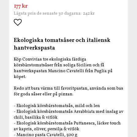
177 kr
242 kr
Lägsta pris de senaste 30 dagarna
Lägg till i favoritlistan
Ekologiska tomatsåser och italiensk
hantverkspasta
Köp Convivias tre ekologiska färdiga
körsbärstomatsåser från soliga Sicilien och få
hantverkspastan Mancino Cavatelli från Puglia på
köpet.
Redo att bara värma till favoritpastan, använda som bas
för goda såser eller på pizzan.
- Ekologisk körsbärstomatsås, mild och len
- Ekologisk körsbärstomatsås Arrabbiata med inslag av
chili, basilika & vitlök
- Ekologisk körsbärstomatsås Puttanesca, läcker touch
av kapris, oliver, persilja & vitlök
- Mancino pasta Cavatelli, 500 g