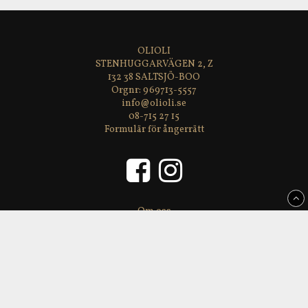
OLIOLI
STENHUGGARVÄGEN 2, Z
132 38 SALTSJÖ-BOO
969713-5557
info@olioli.se
08-715 27 15
Formulär för ångerrätt
Om oss
Köpvillkor & information
Integritetspolicy
FAQ
OLIOLI nyhetsbrev