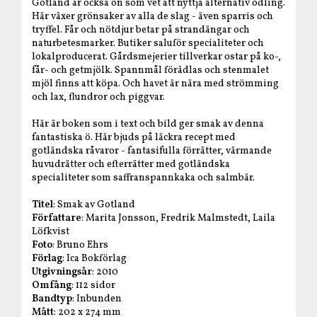
Gotland är också ön som vet att nyttja alternativ odling.
Här växer grönsaker av alla de slag - även sparris och
tryffel. Får och nötdjur betar på strandängar och
naturbetesmarker. Butiker saluför specialiteter och
lokalproducerat. Gårdsmejerier tillverkar ostar på ko-,
får- och getmjölk. Spannmål förädlas och stenmalet
mjöl finns att köpa. Och havet är nära med strömming
och lax, flundror och piggvar.
Här är boken som i text och bild ger smak av denna
fantastiska ö. Här bjuds på läckra recept med
gotländska råvaror - fantasifulla förrätter, värmande
huvudrätter och efterrätter med gotländska
specialiteter som saffranspannkaka och salmbär.
Titel
: Smak av Gotland
Författare
: Marita Jonsson, Fredrik Malmstedt, Laila
Löfkvist
Foto
: Bruno Ehrs
Förlag
: Ica Bokförlag
Utgivningsår
: 2010
Omfång
: 112 sidor
Bandtyp
: Inbunden
Mått
: 202 x 274 mm