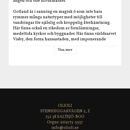
ängen och öde allvarmarker.
Gotland är i sanning en magisk ö som inte bara
rymmer många naturtyper med möjligheter till
vandringar för själslig och kroppslig återhämtning.
Här finns också en rikedom av fornlämningar,
medeltida kyrkor och byggnader. Här finns världsarvet
Visby, den forna hansastaden, med imponerande
stenhus, ringmur och gränder. Form och design har fått
Visa mer
särskilda uttryck, framsprungna ur öns egna material -
sten, ull, trä och lera.
Gotland är också ön som vet att nyttja alternativ odling.
Här växer grönsaker av alla de slag - även sparris och
tryffel. Får och nötdjur betar på strandängar och
naturbetesmarker. Butiker saluför specialiteter och
lokalproducerat. Gårdsmejerier tillverkar ostar på ko-,
får- och getmjölk. Spannmål förädlas och stenmalet
mjöl finns att köpa. Och havet är nära med strömming
och lax, flundror och piggvar.
OLIOLI
STENHUGGARVÄGEN 2, Z
Här är boken som i text och bild ger smak av denna
132 38 SALTSJÖ-BOO
fantastiska ö. Här bjuds på läckra recept med
969713-5557
gotländska råvaror - fantasifulla förrätter, värmande
info@olioli.se