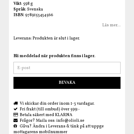
Vikt
: 598 g
Språk
: Svenska
ISBN
: 9789153434566
Läs mer...
Leverans:
Produkten är slut i lager.
Bli meddelad när produkten finns i lager.
BEVAKA
Vi skickar din order inom 1-3 vardagar.
Fri frakt (till ombud) över 599:-
Betala säkert med KLARNA
Frågor? Maila oss: info@olioli.se
Gåva? Ändra i Leverans & tänk på att uppge
mottagarens mobilnummer