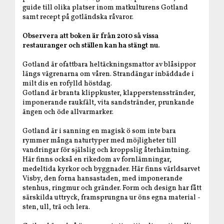
guide till olika platser inom matkulturens Gotland
samt recept på gotländska råvaror.
Observera att boken är från 2010 så vissa
restauranger och ställen kan ha stängt nu.
Gotland är ofattbara heltäckningsmattor av blåsippor
längs vägrenarna om våren. Strandängar inbäddade i
milt dis en rofylld höstdag.
Gotland är branta klippkuster, klapperstensstränder,
imponerande raukfält, vita sandstränder, prunkande
ängen och öde allvarmarker.
Gotland är i sanning en magisk ö som inte bara
rymmer många naturtyper med möjligheter till
vandringar för själslig och kroppslig återhämtning.
Här finns också en rikedom av fornlämningar,
medeltida kyrkor och byggnader. Här finns världsarvet
Visby, den forna hansastaden, med imponerande
stenhus, ringmur och gränder. Form och design har fått
särskilda uttryck, framsprungna ur öns egna material -
sten, ull, trä och lera.