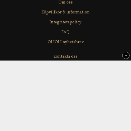
Om oss
Köpvillkor & information
Integritetspolicy
FAQ
OLIOLI nyhetsbrev
Kontakta oss
Våra leverantörer
Återförsäljare
Delikatesslagerförsäljning