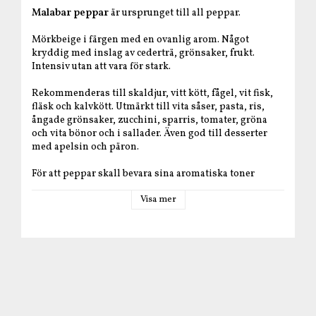
Malabar peppar
är ursprunget till all peppar.
Mörkbeige i färgen med en ovanlig arom. Något
kryddig med inslag av cederträ, grönsaker, frukt.
Intensiv utan att vara för stark.
Rekommenderas till skaldjur, vitt kött, fågel, vit fisk,
fläsk och kalvkött. Utmärkt till vita såser, pasta, ris,
ångade grönsaker, zucchini, sparris, tomater, gröna
och vita bönor och i sallader. Även god till desserter
med apelsin och päron.
För att peppar skall bevara sina aromatiska toner
rekommenderas att du tillsätter den nymalen/nystött i
Visa mer
slutet av tillagningen.
Produktfakta
Producent
: Sarabar
Ursprung
: Indien
Nettovikt
: 51 g
Förvaring
: svalt och torrt