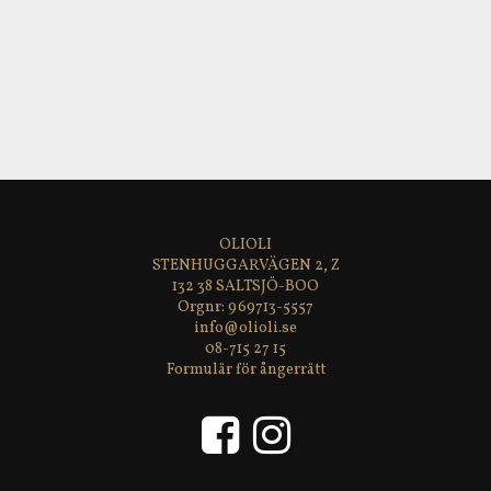
OLIOLI
STENHUGGARVÄGEN 2, Z
132 38 SALTSJÖ-BOO
969713-5557
info@olioli.se
08-715 27 15
Formulär för ångerrätt