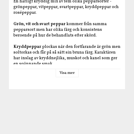
En härligt kryddig mix av fem olika pepparsorter -
grönpeppar, vitpeppar, svartpeppar, kryddpeppar och
rosépeppar.
Grön, vit och svart peppar
kommer från samma
pepparsort men har olika färg och konsistens
beroende på hur de behandlats efter skörd.
Kryddpeppar
plockas när den fortfarande är grön men
soltorkas och får på så sätt sin bruna färg. Karaktären
har inslag av kryddnejlika, muskot och kanel som ger
en spännande smak.
Visa mer
Rosépeppar
har en karakteristisk och aromatisk smak
med en söt citruston.
Peppar avnjuts helst nymald, därför är det allra bästa
att mala peppar precis innan den skall användas.
Pepparmixen är idealisk för salladrätter, pasta, kött
och fisk.
Produktfakta
Producent
: La Chinata