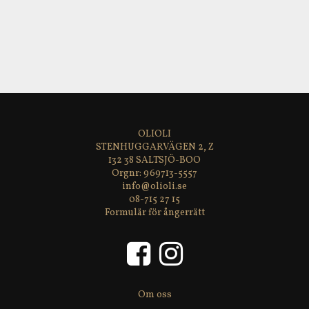
Ursprung
: Extremadura, Spanien
Ingredienser
: blandning av peppar i varierande
mängd (vit, grön, svart, rosépeppar, kryddpeppar)
Nettovikt
: 45 g
Förvaring
: svalt och torrt
Mått
: 10 x 5 cm
OLIOLI
STENHUGGARVÄGEN 2, Z
132 38 SALTSJÖ-BOO
969713-5557
info@olioli.se
08-715 27 15
Formulär för ångerrätt
Om oss