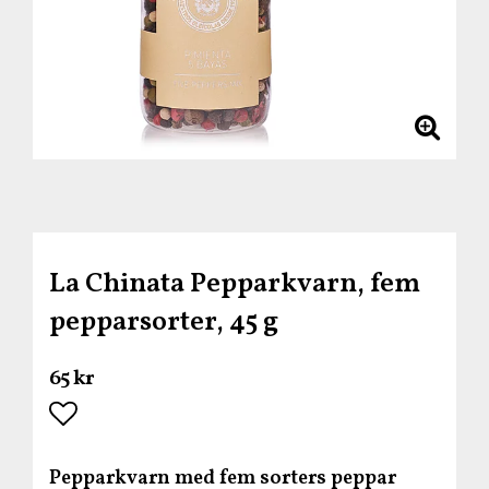
La Chinata Pepparkvarn, fem
pepparsorter, 45 g
65 kr
Lägg till i favoritlistan
Pepparkvarn med fem sorters peppar