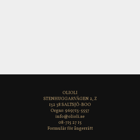
En mångsidig ost för dig som uppskattar genuin
ostkaraktär med mjuk intensitet och elegant djup.
Skorpan ska inte ätas.
Produktinformation
Tillverkare
: Caseificio dell’ Alta Langa
Ursprung
: Piemonte, Italien
Ingredienser
: opastöriserad
ko
mjölk
*, salt, löpe
Näringsvärde per 100 g
: Energi: 1560 kJ/373 kcal, Fett:
30,0 g varav mättat fett: 19,0 g, Kolhydrater: <1,0 g varav
sockerarter: <1,0 g, Protein: 21,0 g, Salt: 2,0 g
Allergener
:
mjölk
Lagringstid
: 60 dagar
OLIOLI
Nettovikt
: ca 250 g
STENHUGGARVÄGEN 2, Z
Förvaring
: i kylskåp
132 38 SALTSJÖ-BOO
969713-5557
info@olioli.se
08-715 27 15
Formulär för ångerrätt