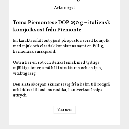
Art.nr: 2371
Toma Piemontese DOP 250 g – italiensk
komjölksost från Piemonte
En karaktärsfull ost gjord på opastöriserad komjölk
med mjuk och elastisk konsistens samt en fyllig,
harmonisk smakprofil.
Osten har en söt och delikat smak med tydliga
mjölkiga toner, små hål i strukturen och en ljus,
vitaktig färg.
Den släta skorpan skiftar i färg från halm till rödgrå
och bidrar till ostens rustika, hantverksmässiga
uttryck.
Toma Piemontese
passar utmärkt att servera som den
Visa mer
är på ostbrickan, men den har också mycket fina
smältegenskaper vilket gör den lika användbar i varm
matlagning.