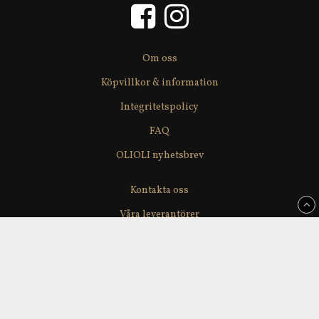
Om oss
Köpvillkor & information
Integritetspolicy
FAQ
OLIOLI nyhetsbrev
Kontakta oss
Våra leverantörer
Återförsäljare
Delikatesslagerförsäljning